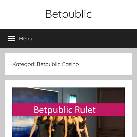
İçeriğe
Betpublic
atla
Menü
Kategori:
Betpublic Casino