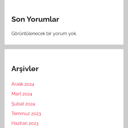
Son Yorumlar
Görüntülenecek bir yorum yok.
Arşivler
Aralık 2024
Mart 2024
Şubat 2024
Temmuz 2023
Haziran 2023