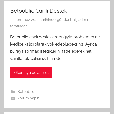
Betpublic Canlı Destek
12 Temmuz 2023
tarihinde gönderilmiş
admin
tarafından
Betpublic canlı destek aracılığıyla problemlerinizi
ivedice kalıcı olarak yok edebileceksiniz. Ayrıca
buraya sormak istediklerini ifade ederek net
yanıtlar alacaksınız. Birimde
Okumaya devam et
Betpublic
Yorum yapın