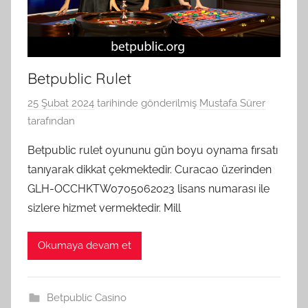
Betpublic Rulet
25 Şubat 2024
tarihinde gönderilmiş
Mustafa Sürer
tarafından
Betpublic rulet oyununu gün boyu oynama fırsatı
tanıyarak dikkat çekmektedir. Curacao üzerinden
GLH-OCCHKTW0705062023 lisans numarası ile
sizlere hizmet vermektedir. Mill
Okumaya devam et
Betpublic Casino