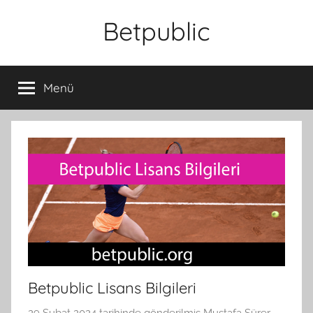
İçeriğe
Betpublic
atla
Menü
Betpublic Lisans Bilgileri
29 Şubat 2024
tarihinde gönderilmiş
Mustafa Sürer